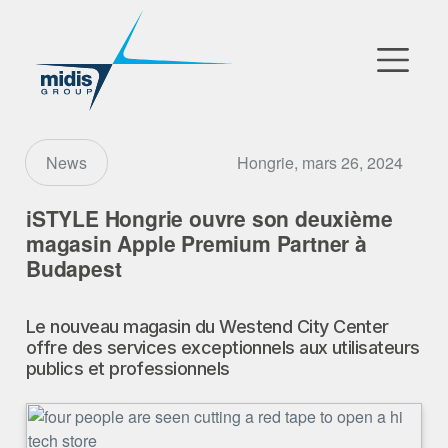
▼
Go to Market
Hongrie, mars 26, 2024
News
Filiales
iSTYLE Hongrie ouvre son deuxième
magasin Apple Premium Partner à
Partenaires Technologiques
Budapest
Actualités
Le nouveau magasin du Westend City Center
offre des services exceptionnels aux utilisateurs
▼
Notre Entreprise
publics et professionnels
FR
|
EN
|
AR