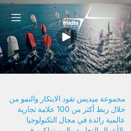
▼
دخول السوق
الشركات التابعة
شركاء التكنولوجيا
الأخبار
▼
شركتنا
مجموعة ميديس تقود الابتكار والنمو من
خلال ربط أكثر من 100 علامة تجارية
FR
|
EN
|
AR
عالمية رائدة في مجال التكنولوجيا
بالأعمال التجارية والمستهلكين في