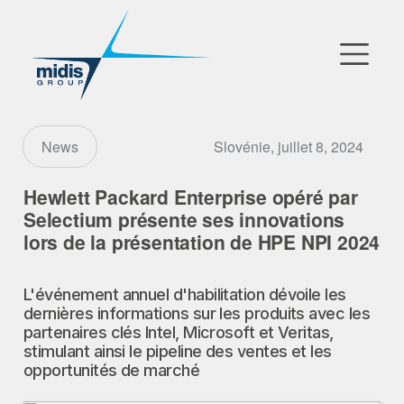
▼
Go to Market
Slovénie, juillet 8, 2024
News
Filiales
Hewlett Packard Enterprise opéré par
Selectium présente ses innovations
Partenaires Technologiques
lors de la présentation de HPE NPI 2024
Actualités
L'événement annuel d'habilitation dévoile les
dernières informations sur les produits avec les
▼
Notre Entreprise
partenaires clés Intel, Microsoft et Veritas,
stimulant ainsi le pipeline des ventes et les
opportunités de marché
FR
|
EN
|
AR