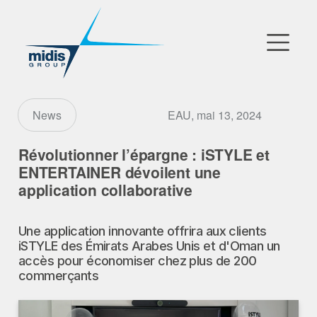
▼
Go to Market
EAU, mai 13, 2024
News
Filiales
Révolutionner l’épargne : iSTYLE et
ENTERTAINER dévoilent une
Partenaires Technologiques
application collaborative
Actualités
Une application innovante offrira aux clients
iSTYLE des Émirats Arabes Unis et d'Oman un
▼
Notre Entreprise
accès pour économiser chez plus de 200
commerçants
FR
|
EN
|
AR