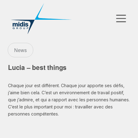
▼
Go to Market
News
Filiales
Lucia – best things
Partenaires Technologiques
Chaque jour est différent. Chaque jour apporte ses défis,
j’aime bien cela. C’est un environnement de travail positif,
Actualités
que j’admire, et qui a rapport avec les personnes humaines.
▼
C’est le plus important pour moi : travailler avec des
Notre Entreprise
personnes compétentes.
FR
|
EN
|
AR