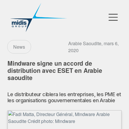
▼
Go to Market
Arabie Saoudite, mars 6,
News
2020
Filiales
Mindware signe un accord de
distribution avec ESET en Arabie
Partenaires Technologiques
saoudite
Actualités
Le distributeur ciblera les entreprises, les PME et
▼
les organisations gouvernementales en Arabie
Notre Entreprise
FR
|
EN
|
AR