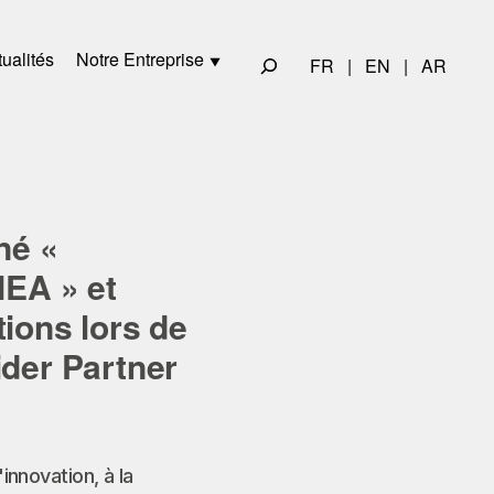
ualités
Notre Entreprise
FR
|
EN
|
AR
né «
MEA » et
ions lors de
ider Partner
nnovation, à la