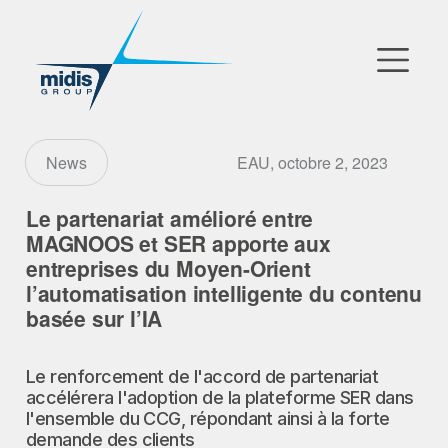
▼
Go to Market
EAU, octobre 2, 2023
News
Filiales
Le partenariat amélioré entre
MAGNOOS et SER apporte aux
Partenaires Technologiques
entreprises du Moyen-Orient
l’automatisation intelligente du contenu
Actualités
basée sur l’IA
▼
Notre Entreprise
Le renforcement de l'accord de partenariat
accélérera l'adoption de la plateforme SER dans
l'ensemble du CCG, répondant ainsi à la forte
FR
|
EN
|
AR
demande des clients