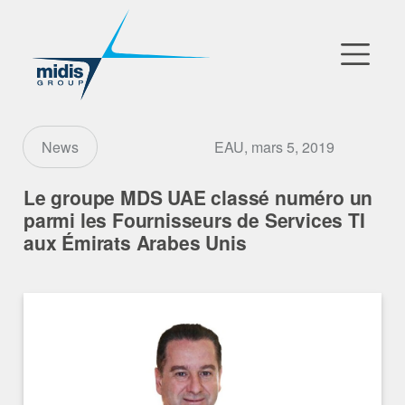
▼
Go to Market
EAU, mars 5, 2019
News
Filiales
Le groupe MDS UAE classé numéro un
parmi les Fournisseurs de Services TI
Partenaires Technologiques
aux Émirats Arabes Unis
Actualités
▼
Notre Entreprise
FR
|
EN
|
AR