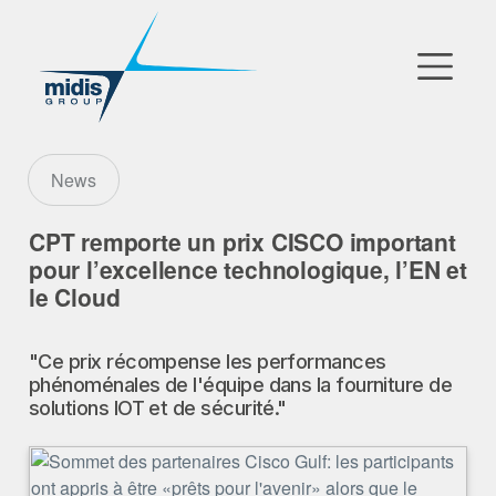
▼
Go to Market
News
Filiales
CPT remporte un prix CISCO important
pour l’excellence technologique, l’EN et
Partenaires Technologiques
le Cloud
Actualités
"Ce prix récompense les performances
phénoménales de l'équipe dans la fourniture de
▼
Notre Entreprise
solutions IOT et de sécurité."
FR
|
EN
|
AR