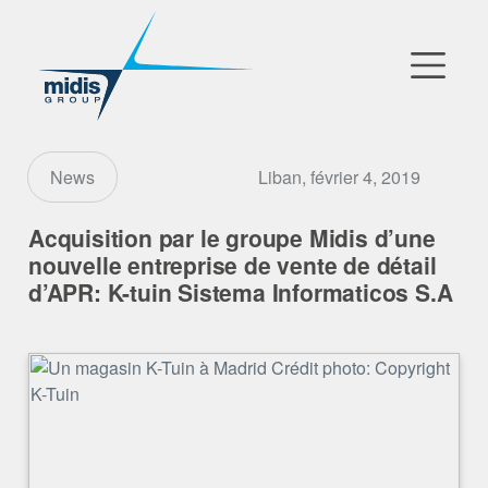
▼
Go to Market
Liban, février 4, 2019
News
Filiales
Acquisition par le groupe Midis d’une
nouvelle entreprise de vente de détail
Partenaires Technologiques
d’APR: K-tuin Sistema Informaticos S.A
Actualités
▼
Notre Entreprise
FR
|
EN
|
AR