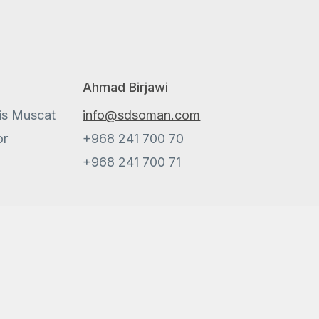
Ahmad Birjawi
is Muscat
info@sdsoman.com
or
+968 241 700 70
+968 241 700 71