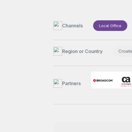
Channels
Local Office
Region or Country
Croati
Partners