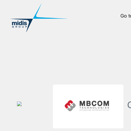
Go t
C