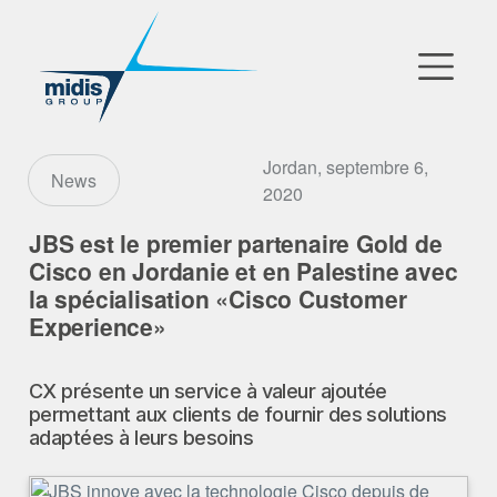
▼
Go to Market
Jordan, septembre 6,
News
2020
Filiales
JBS est le premier partenaire Gold de
Cisco en Jordanie et en Palestine avec
Partenaires Technologiques
la spécialisation «Cisco Customer
Experience»
Actualités
▼
CX présente un service à valeur ajoutée
Notre Entreprise
permettant aux clients de fournir des solutions
adaptées à leurs besoins
FR
|
EN
|
AR